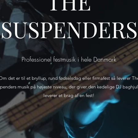
THE
SUSPENDERS
Professionel festmusik i hele Danmark
Om det er til et bryllup, rund fødselsdag eller firmafest så leverer Th
penders musik på højeste niveau, der giver den kedelige DJ baghju
leverer et brag af en fest!