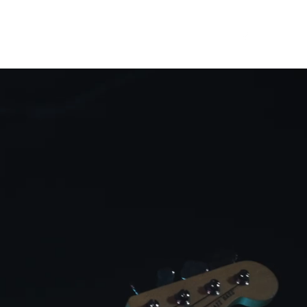
Hør Dem Spille
Om Bandet
Hvad Siger Folk