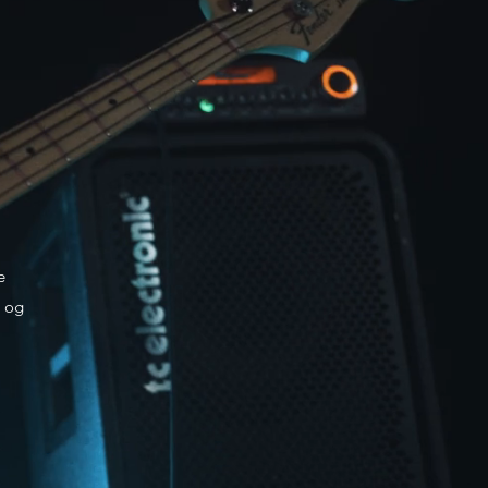
e
l og